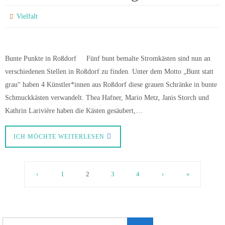
Vielfalt
Bunte Punkte in Roßdorf Fünf bunt bemalte Stromkästen sind nun an
verschiedenen Stellen in Roßdorf zu finden. Unter dem Motto „Bunt statt
grau“ haben 4 Künstler*innen aus Roßdorf diese grauen Schränke in bunte
Schmuckkästen verwandelt. Thea Hafner, Mario Metz, Janis Storch und
Kathrin Larivière haben die Kästen gesäubert,…
ICH MÖCHTE WEITERLESEN
‹
1
2
3
4
›
»
Suchen