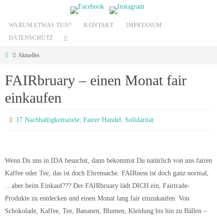
Zum
Inhalt
WARUM ETWAS TUN?
KONTAKT
IMPRESSUM
springen
DATENSCHUTZ
Start
Aktuelles
FAIRbruary – einen Monat fair
einkaufen
,
,
17 Nachhaltigkeitsziele
Fairer Handel
Solidarität
Wenn Du uns in IDA besuchst, dann bekommst Du natürlich von uns fairen
Kaffee oder Tee, das ist doch Ehrensache. FAIRness ist doch ganz normal,
…aber beim Einkauf??? Der FAIRbruary lädt DICH ein, Fairtrade-
Produkte zu entdecken und einen Monat lang fair einzukaufen: Von
Schokolade, Kaffee, Tee, Bananen, Blumen, Kleidung bis hin zu Bällen –