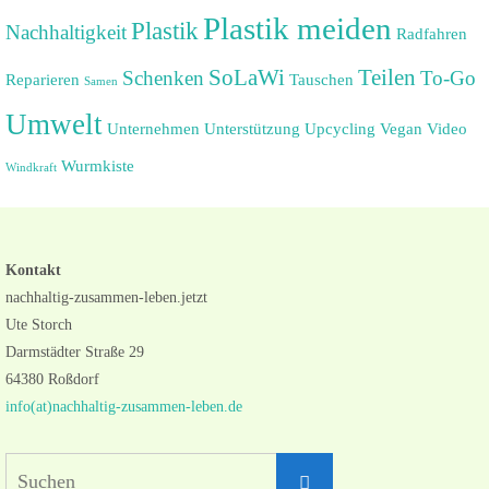
Plastik meiden
Plastik
Nachhaltigkeit
Radfahren
SoLaWi
Teilen
Schenken
To-Go
Reparieren
Tauschen
Samen
Umwelt
Unternehmen
Unterstützung
Upcycling
Vegan
Video
Wurmkiste
Windkraft
Kontakt
nachhaltig-zusammen-leben.jetzt
Ute Storch
Darmstädter Straße 29
64380 Roßdorf
info(at)nachhaltig-zusammen-leben.de
Suchen
Suchen