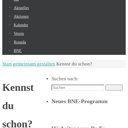
Aktuelles
Aktionen
Kalender
Verein
Rossida
BNE
Start
gemeinsam gestalten
Kennst du schon?
Suchen nach:
Kennst
Suchen
Neues BNE-Programm
du
schon?