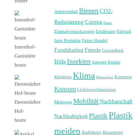
früher
Bienen
CO2-
Artenvielfalt
Reduzierung
Corona
Demo
Einmalverpackungen
Ernährung
Fahrrad
faire Produkte
Fairer Handel
Innenhof-
Foodsharing
Freude
Gesundheit
Gaststätte
Insekten
Hilfe
Internet
Kinder
heute
Klima
Kleidung
Kompost
Klimaschutz
Konsum
Lichtverschmutzung
Mobilität
Nachbarschaft
Darmstädter
Mehrweg
Hof-
Plastik
Plastik
Nachhaltigkeit
heute
meiden
Radfahren
Reparieren