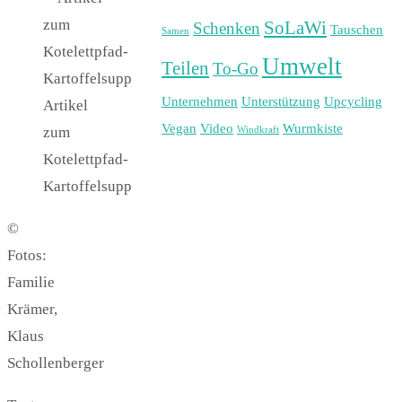
SoLaWi
Schenken
Tauschen
Samen
Umwelt
Teilen
To-Go
Unternehmen
Unterstützung
Upcycling
Artikel
Vegan
Video
Wurmkiste
zum
Windkraft
Kotelettpfad-
Kartoffelsupp
©
Fotos:
Familie
Krämer,
Klaus
Schollenberger