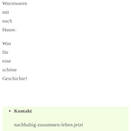
Wurstwaren
mit
nach
Hause.
Was
für
eine
schöne
Geschichte!
Kontakt
nachhaltig-zusammen-leben.jetzt