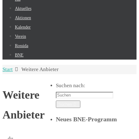
Aktuelles
Aktionen
Kalender
Verein
Rossida
BNE
Start
Weitere Anbieter
Suchen nach:
Weitere
Suchen
Anbieter
Neues BNE-Programm
…du