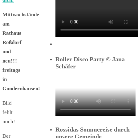
dich!
Mittwochstände
am
Rathaus
Roßdorf
und
Roller Disco Party © Jana
neu!!!!
Schäfer
freitags
in
Gundernhausen!
Bild
fehlt
noch!
Rossidas Sommereise durch
Der
unsere Gemeinde