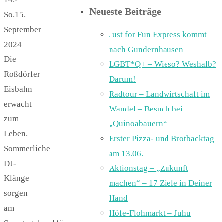
Neueste Beiträge
So.15.
September
Just for Fun Express kommt
2024
nach Gundernhausen
Die
LGBT*Q+ – Wieso? Weshalb?
Roßdörfer
Darum!
Eisbahn
Radtour – Landwirtschaft im
erwacht
Wandel – Besuch bei
zum
„Quinoabauern“
Leben.
Erster Pizza- und Brotbacktag
Sommerliche
am 13.06.
DJ-
Aktionstag – „Zukunft
Klänge
machen“ – 17 Ziele in Deiner
sorgen
Hand
am
Höfe-Flohmarkt – Juhu