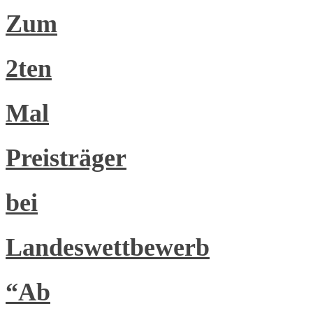
Zum
2ten
Mal
Preisträger
bei
Landeswettbewerb
“Ab