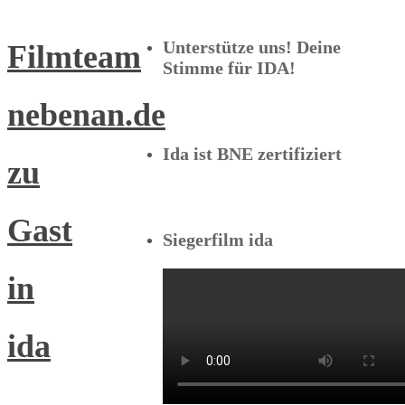
Unterstütze uns! Deine
Filmteam
Stimme für IDA!
nebenan.de
Ida ist BNE zertifiziert
zu
Gast
Siegerfilm ida
in
ida