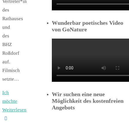
Vertreter*in
des
Rathauses
Wunderbar poetisches Video
und
von GoNature
des
BHZ
Roßdorf
auf.
Filmisch
setzte…
Ich
Wir suchen eine neue
Möglichkeit des kostenfreien
möchte
Angebots
Weiterlesen