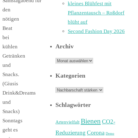
Samstagabend für
kleines Blühfest mit
den
Pflanzentausch – Roßdorf
nötigen
blüht auf
Beat
Second Fashion Day 2026
bei
Archiv
kühlen
Getränken
Archiv
und
Snacks.
Kategorien
(Giusis
Kategorien
Drink&Dreams
und
Schlagwörter
Snacks)
Bienen
Sonntags
CO2-
Artenvielfalt
geht es
Reduzierung
Corona
Demo