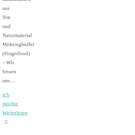
aus
Ton
und
Naturmaterial
Mitbringbuffet
(Fingerfood)
– Wir
freuen
uns…
Ich
möchte
Weiterlesen