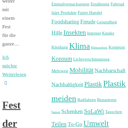
weiter
Einmalverpackungen
Ernährung
Fahrrad
mit
faire Produkte
Fairer Handel
einem
Foodsharing
Freude
Gesundheit
Fest
Insekten
Hilfe
Internet
Kinder
für die
Klima
ganze…
Kleidung
Kompost
Klimaschutz
Ich
Konsum
Lichtverschmutzung
möchte
Mobilität
Nachbarschaft
Mehrweg
Weiterlesen
Plastik
Plastik
Nachhaltigkeit
meiden
Radfahren
Reparieren
Fest
SoLaWi
Schenken
Tauschen
Samen
der
Umwelt
Teilen
To-Go