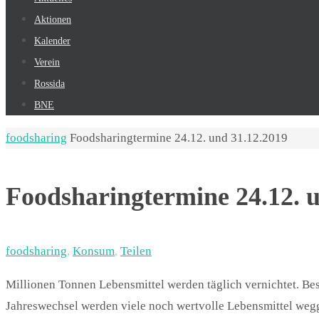
Aktionen
Kalender
Verein
Rossida
BNE
Start
foodsharing
Foodsharingtermine 24.12. und 31.12.2019
Foodsharingtermine 24.12. 
foodsharing
,
Konsum
,
Teilen
Millionen Tonnen Lebensmittel werden täglich vernichtet. B
Jahreswechsel werden viele noch wertvolle Lebensmittel wegg