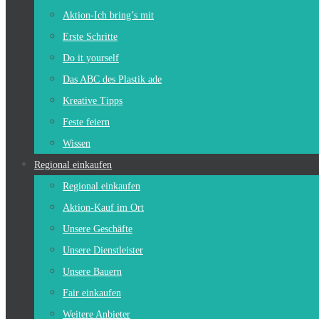
Aktion-Ich bring’s mit
Erste Schritte
Do it yourself
Das ABC des Plastik ade
Kreative Tipps
Feste feiern
Wissen
Regional einkaufen
Regional einkaufen
Aktion-Kauf im Ort
Unsere Geschäfte
Unsere Dienstleister
Unsere Bauern
Fair einkaufen
Weitere Anbieter