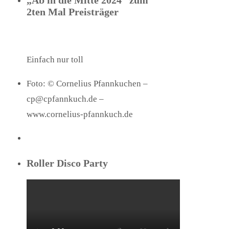
„Ab in die Mitte 2024“ zum
2ten Mal Preisträger
Einfach nur toll
Foto: © Cornelius Pfannkuchen –
cp@cpfannkuch.de –
www.cornelius-pfannkuch.de
Roller Disco Party