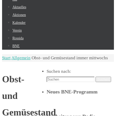
Aktuelles
Aktionen
Kalender
Verein
Rossida
BNE
Start
Allgemein
Obst- und Gemüsestand immer mittwochs
Suchen nach:
Obst-
Suchen
Neues BNE-Programm
und
Gemüsestand