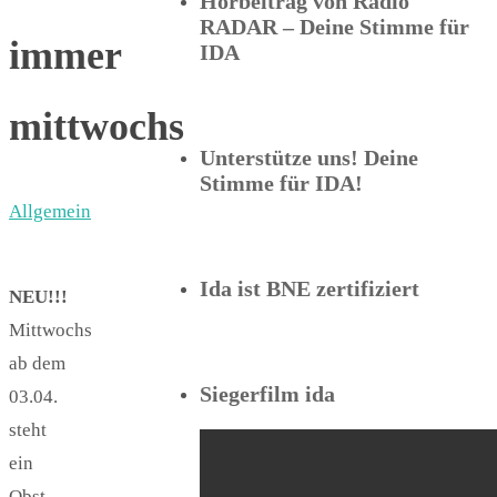
Hörbeitrag von Radio
RADAR – Deine Stimme für
immer
IDA
mittwochs
Unterstütze uns! Deine
Stimme für IDA!
Allgemein
Ida ist BNE zertifiziert
NEU!!!
Mittwochs
ab dem
Siegerfilm ida
03.04.
steht
ein
Obst-