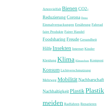
Bienen
CO2-
Artenvielfalt
Reduzierung
Corona
Demo
Einmalverpackungen
Ernährung
Fahrrad
faire Produkte
Fairer Handel
Foodsharing
Freude
Gesundheit
Insekten
Hilfe
Internet
Kinder
Klima
Kleidung
Kompost
Klimaschutz
Konsum
Lichtverschmutzung
Mobilität
Nachbarschaft
Mehrweg
Plastik
Plastik
Nachhaltigkeit
meiden
Radfahren
Reparieren