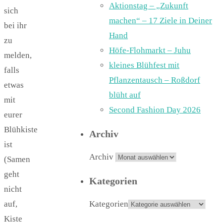
Aktionstag – „Zukunft
sich
machen“ – 17 Ziele in Deiner
bei ihr
Hand
zu
Höfe-Flohmarkt – Juhu
melden,
kleines Blühfest mit
falls
Pflanzentausch – Roßdorf
etwas
blüht auf
mit
Second Fashion Day 2026
eurer
Blühkiste
Archiv
ist
Archiv
(Samen
geht
Kategorien
nicht
auf,
Kategorien
Kiste