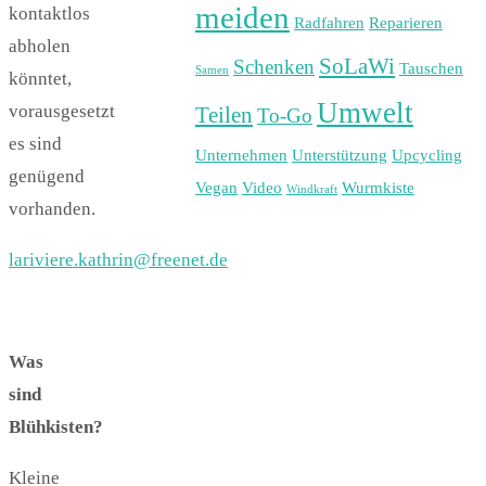
meiden
kontaktlos
Radfahren
Reparieren
abholen
SoLaWi
Schenken
Tauschen
Samen
könntet,
Umwelt
vorausgesetzt
Teilen
To-Go
es sind
Unternehmen
Unterstützung
Upcycling
genügend
Vegan
Video
Wurmkiste
Windkraft
vorhanden.
lariviere.kathrin@freenet.de
Was
sind
Blühkisten?
Kleine