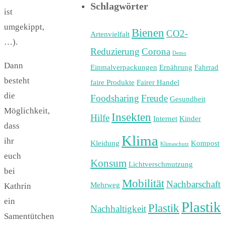
Schlagwörter
ist
umgekippt,
Bienen
CO2-
Artenvielfalt
…).
Reduzierung
Corona
Demo
Dann
Einmalverpackungen
Ernährung
Fahrrad
besteht
faire Produkte
Fairer Handel
die
Foodsharing
Freude
Gesundheit
Möglichkeit,
Insekten
Hilfe
Internet
Kinder
dass
Klima
ihr
Kleidung
Kompost
Klimaschutz
euch
Konsum
Lichtverschmutzung
bei
Mobilität
Nachbarschaft
Mehrweg
Kathrin
ein
Plastik
Plastik
Nachhaltigkeit
Samentütchen