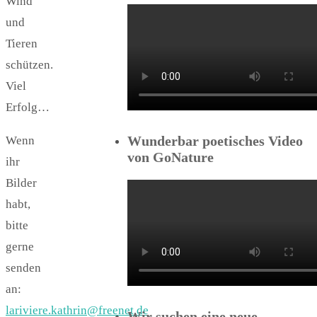
Wind
und
Tieren
schützen.
Viel
Erfolg…
Wunderbar poetisches Video
Wenn
von GoNature
ihr
Bilder
habt,
bitte
gerne
senden
an:
lariviere.kathrin@freenet.de
Wir suchen eine neue