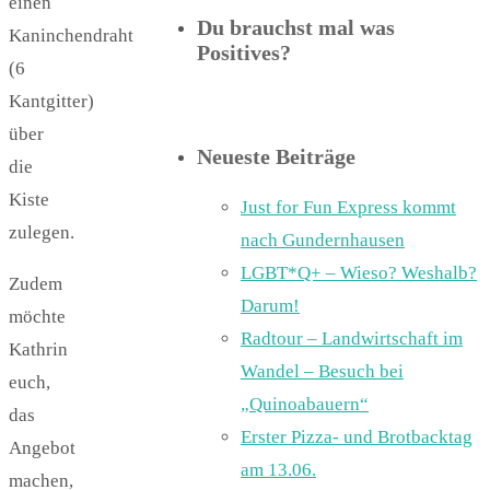
einen
Du brauchst mal was
Kaninchendraht
Positives?
(6
Kantgitter)
über
Neueste Beiträge
die
Kiste
Just for Fun Express kommt
zulegen.
nach Gundernhausen
LGBT*Q+ – Wieso? Weshalb?
Zudem
Darum!
möchte
Radtour – Landwirtschaft im
Kathrin
Wandel – Besuch bei
euch,
„Quinoabauern“
das
Erster Pizza- und Brotbacktag
Angebot
am 13.06.
machen,