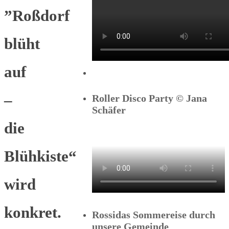
”Roßdorf
blüht
auf
–
Roller Disco Party © Jana
Schäfer
die
Blühkiste“
wird
konkret.
Rossidas Sommereise durch
unsere Gemeinde