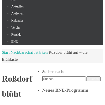
Aktuelles
Aktionen
Kalender
Verein
Rossida
BNE
Start
Nachbarschaft stärken
Roßdorf blüht auf – die
Blühkiste
Suchen nach:
Roßdorf
Suchen
Neues BNE-Programm
blüht