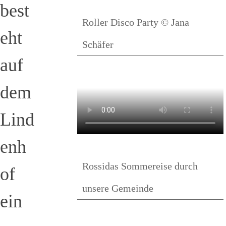
best
Roller Disco Party © Jana
eht
Schäfer
auf
dem
Lind
enh
Rossidas Sommereise durch
of
unsere Gemeinde
ein