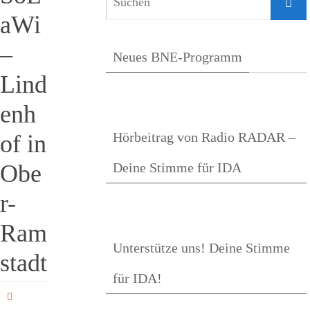
Suche
aWi
–
Neues BNE-Programm
Lind
enh
Hörbeitrag von Radio RADAR –
of in
Obe
Deine Stimme für IDA
r-
Ram
Unterstütze uns! Deine Stimme
stadt
für IDA!