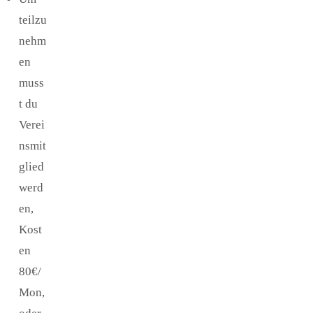
teilzu
nehm
en
muss
t du
Verei
nsmit
glied
werd
en,
Kost
en
80€/
Mon,