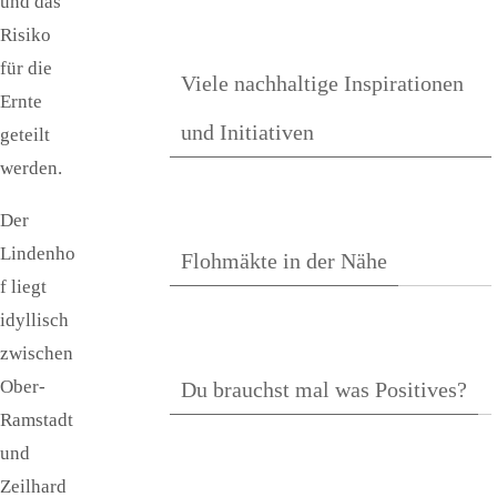
und das
Risiko
für die
Viele nachhaltige Inspirationen
Ernte
und Initiativen
geteilt
werden.
Der
Lindenho
Flohmäkte in der Nähe
f liegt
idyllisch
zwischen
Ober-
Du brauchst mal was Positives?
Ramstadt
und
Zeilhard