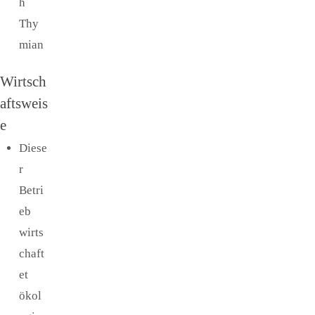
h
Thy
mian
Wirtsch
aftsweis
e
Diese
r
Betri
eb
wirts
chaft
et
ökol