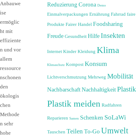
Anbauwe
Reduzierung
Corona
Demo
ise
Einmalverpackungen
Ernährung
Fahrrad
faire
ermöglic
Foodsharing
Produkte
Fairer Handel
ht mit
Insekten
Freude
Hilfe
Gesundheit
effiziente
Klima
n und vor
Internet
Kinder
Kleidung
allem
Konsum
Kompost
Klimaschutz
ressource
Mobilität
Lichtverschmutzung
Mehrweg
nschonen
den
Plastik
Nachbarschaft
Nachhaltigkeit
ökologis
Plastik meiden
chen
Radfahren
Methode
SoLaWi
Schenken
Reparieren
Samen
n sehr
Umwelt
Teilen
To-Go
Tauschen
hohe