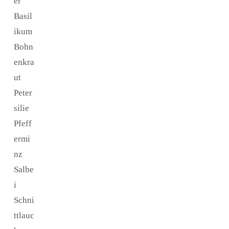
er
Basil
ikum
Bohn
enkra
ut
Peter
silie
Pfeff
ermi
nz
Salbe
i
Schni
ttlauc