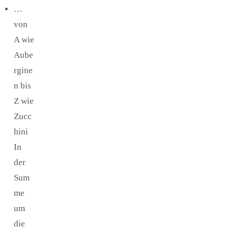
…
von
A wie
Aube
rgine
n bis
Z wie
Zucc
hini
In
der
Sum
me
um
die