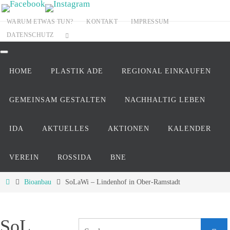
Zum
Inhalt
WARUM ETWAS TUN?
KONTAKT
IMPRESSUM
DATENSCHUTZ
springen
Zum
Inhalt
HOME
PLASTIK ADE
REGIONAL EINKAUFEN
springen
GEMEINSAM GESTALTEN
NACHHALTIG LEBEN
IDA
AKTUELLES
AKTIONEN
KALENDER
VEREIN
ROSSIDA
BNE
Start
Bioanbau
SoLaWi – Lindenhof in Ober-Ramstadt
SoL