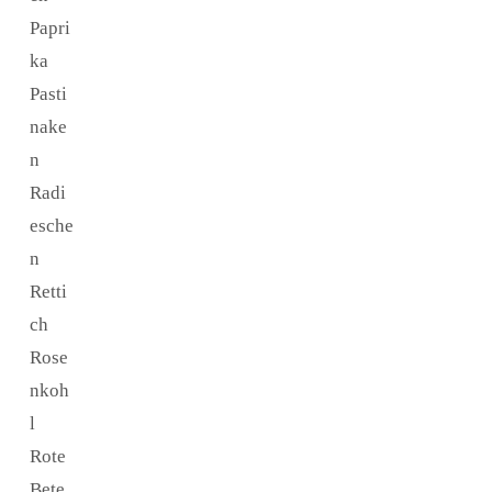
Papri
ka
Pasti
nake
n
Radi
esche
n
Retti
ch
Rose
nkoh
l
Rote
Bete