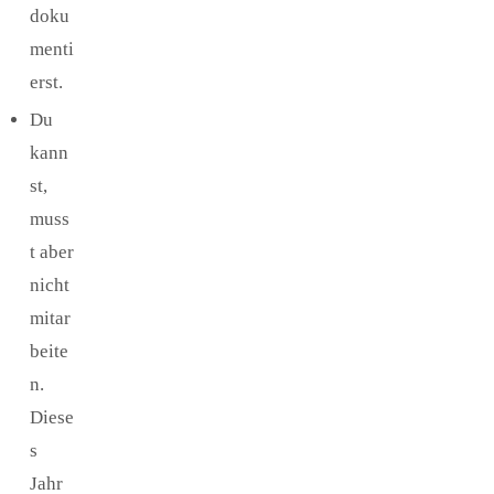
doku
menti
erst.
Du
kann
st,
muss
t aber
nicht
mitar
beite
n.
Diese
s
Jahr