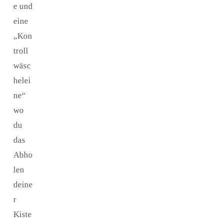
e und
eine
„Kon
troll
wäsc
helei
ne“
wo
du
das
Abho
len
deine
r
Kiste