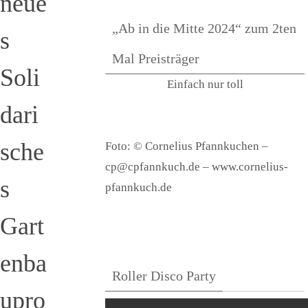
neue
„Ab in die Mitte 2024“ zum 2ten
s
Mal Preisträger
Soli
Einfach nur toll
dari
sche
Foto: © Cornelius Pfannkuchen –
cp@cpfannkuch.de – www.cornelius-
s
pfannkuch.de
Gart
enba
Roller Disco Party
upro