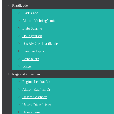
Plastik ade
Plastik ade
Aktion-Ich bring’s mit
Erste Schritte
Do it yourself
Das ABC des Plastik ade
Kreative Tipps
Feste feiern
Wissen
Regional einkaufen
Regional einkaufen
Aktion-Kauf im Ort
Unsere Geschäfte
Unsere Dienstleister
Unsere Bauern