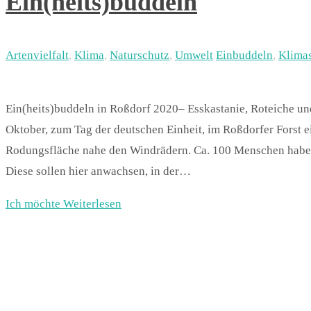
Ein(heits)buddeln
Artenvielfalt
,
Klima
,
Naturschutz
,
Umwelt
Einbuddeln
,
Klima
Ein(heits)buddeln in Roßdorf 2020– Esskastanie, Roteiche un
Oktober, zum Tag der deutschen Einheit, im Roßdorfer Forst e
Rodungsfläche nahe den Windrädern. Ca. 100 Menschen habe
Diese sollen hier anwachsen, in der…
Ich möchte Weiterlesen