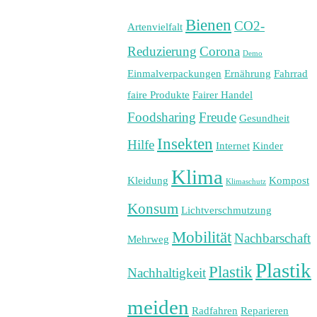
Bienen
CO2-
Artenvielfalt
Reduzierung
Corona
Demo
Einmalverpackungen
Ernährung
Fahrrad
faire Produkte
Fairer Handel
Foodsharing
Freude
Gesundheit
Insekten
Hilfe
Internet
Kinder
Klima
Kleidung
Kompost
Klimaschutz
Konsum
Lichtverschmutzung
Mobilität
Nachbarschaft
Mehrweg
Plastik
Plastik
Nachhaltigkeit
meiden
Radfahren
Reparieren