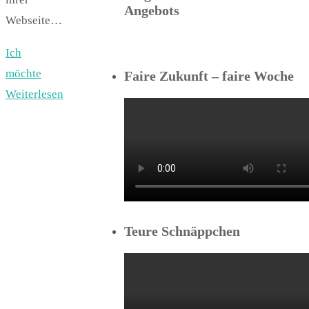
Angebots
Webseite…
Ich
möchte
Faire Zukunft – faire Woche
Weiterlesen
Teure Schnäppchen