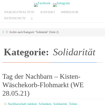
Zum
Inhalt
WARUM ETWAS TUN?
KONTAKT
IMPRESSUM
springen
DATENSCHUTZ
Start
Archiv nach Kategorie "Solidarität"
(Seite 2)
Kategorie:
Solidarität
Tag der Nachbarn – Kisten-
Wäschekorb-Flohmarkt (WE
28.05.21)
,
,
,
Nachbarschaft stärken
Schenken
Solidarität
Teilen