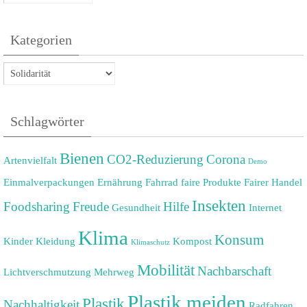
Kategorien
Kategorien
Schlagwörter
Bienen
CO2-Reduzierung
Corona
Artenvielfalt
Demo
Einmalverpackungen
Ernährung
Fahrrad
faire Produkte
Fairer Handel
Insekten
Foodsharing
Freude
Hilfe
Gesundheit
Internet
Klima
Konsum
Kinder
Kleidung
Kompost
Klimaschutz
Mobilität
Nachbarschaft
Lichtverschmutzung
Mehrweg
Plastik meiden
Plastik
Nachhaltigkeit
Radfahren